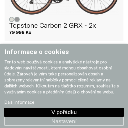
Topstone Carbon 2 GRX - 2x
79 999 Kč
Informace o cookies
+ POROVNAT
Tento web používá cookies a analytické nástroje pro
sledování návštěvnosti, které mohou obsahovat osobní
údaje. Zároveň je vám také personalizován obsah a
zobrazeny relevantní nabídky pomoci cílené reklamy na
dalších webech. Kliknutím na tlačítko rozumím, souhlasíte s
využíváním cookies a předáním údajů o chování na webu.
Další informace
V pořádku
Nastavení