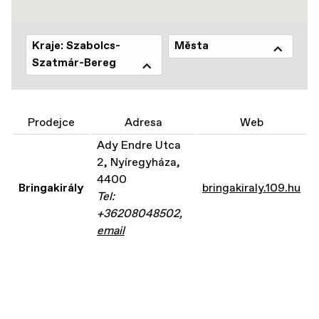
Kraje: Szabolcs-
Města
Szatmár-Bereg
Prodejce
Adresa
Web
Ady Endre Utca
2, Nyíregyháza,
4400
Bringakirály
bringakiraly.109.hu
Tel:
+36208048502,
email