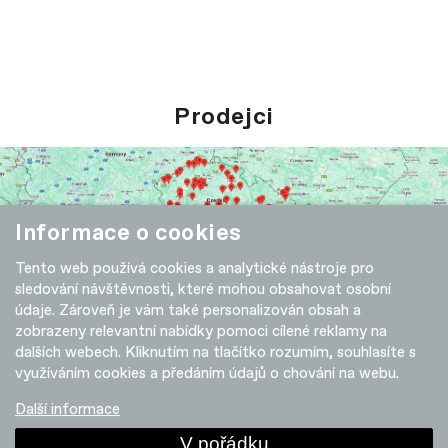
Prodejci
Informace o cookies
Tento web používá cookies a analytické nástroje pro
sledování návštěvnosti, které mohou obsahovat osobní
údaje. Zároveň je vám také personalizován obsah a
zobrazeny relevantní nabídky pomoci cílené reklamy na
KOLA
DOPLŇKY
dalších webech. Kliknutím na tlačítko rozumím, souhlasíte s
využíváním cookies a předáním údajů o chování na webu.
Gravel bike
Doplňky
Další informace
Silniční kola
Komponenty
Horská kola
Helmy
V pořádku