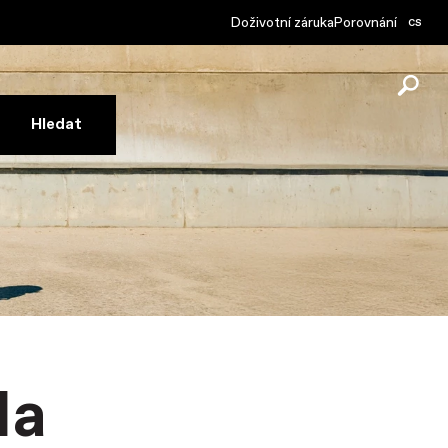
cs
Doživotní záruka
Porovnání
la