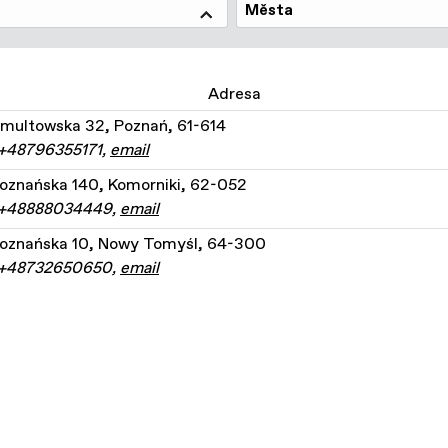
Města
Adresa
Umultowska 32, Poznań, 61-614
 +48796355171,
email
Poznańska 140, Komorniki, 62-052
: +48888034449,
email
 Poznańska 10, Nowy Tomyśl, 64-300
: +48732650650,
email