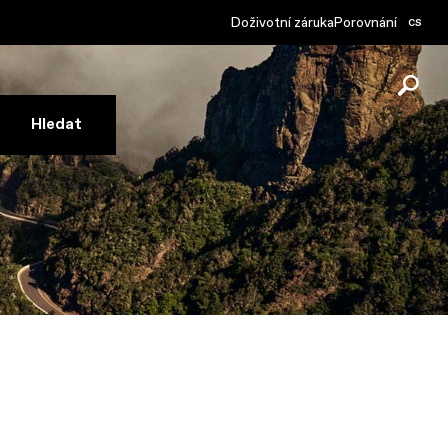
cs
Doživotní záruka
Porovnání