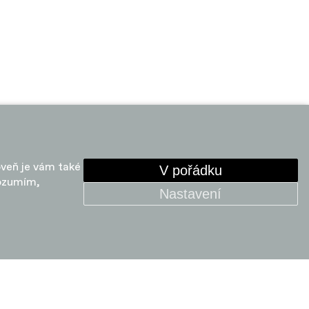
oveň je vám také
V pořádku
rozumím,
Nastavení