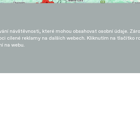
ování návštěvnosti, které mohou obsahovat osobní údaje. Zár
ci cílené reklamy na dalších webech. Kliknutím na tlačítko 
ní na webu.
PLŇKY
O ZNAČCE
ky
Aktualizace firmware SmartS
onenty
Doživotní záruka