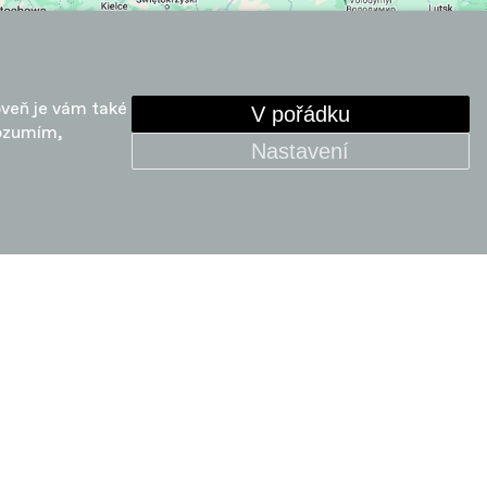
oveň je vám také
V pořádku
rozumím,
Nastavení
VÍCE
ense
Pravidla soutěže
Ochrana osobních údajů