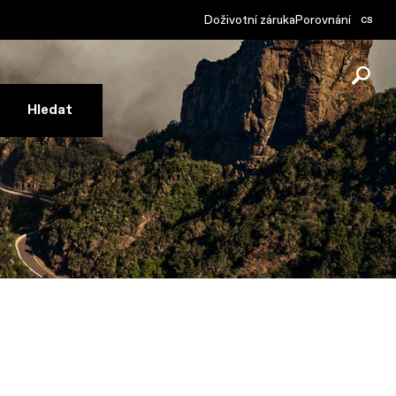
cs
Doživotní záruka
Porovnání