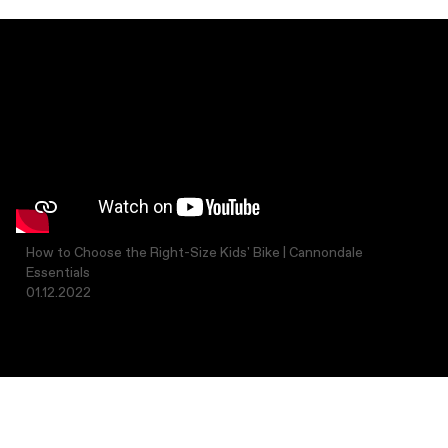
How to Choose the Right-Size Kids' Bike | Cannondale
Essentials
01.12.2022