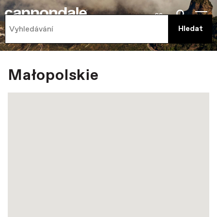
cs
Małopolskie