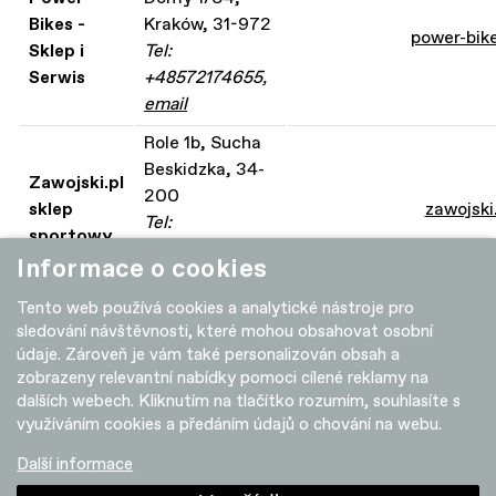
Bikes -
Kraków, 31-972
power-bike
Sklep i
Tel:
Serwis
+48572174655,
email
Role 1b, Sucha
Beskidzka, 34-
Zawojski.pl
200
sklep
zawojski
Tel:
sportowy
+48666151615,
Informace o cookies
email
Tento web používá cookies a analytické nástroje pro
sledování návštěvnosti, které mohou obsahovat osobní
údaje. Zároveň je vám také personalizován obsah a
zobrazeny relevantní nabídky pomoci cílené reklamy na
dalších webech. Kliknutím na tlačítko rozumím, souhlasíte s
využíváním cookies a předáním údajů o chování na webu.
Další informace