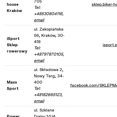
705
house
sklep.biker-h
Tel:
Kraków
+48530804116,
email
ul. Zakopiańska
56, Kraków, 30-
iSport
418
Sklep
isport.p
Tel:
rowerowy
+48797870105,
email
ul. Składowa 2,
Nowy Targ, 34-
Maxx
400
facebook.com/SKLEPM
Sport
Tel:
+48182665123,
email
ul. Szklane
Power
Domy 1/U4,