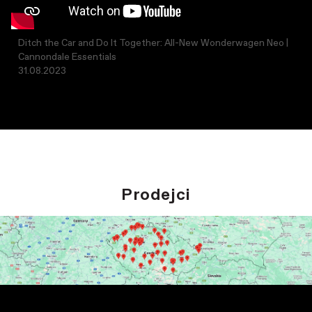
Ditch the Car and Do It Together: All-New Wonderwagen Neo |
Cannondale Essentials
31.08.2023
Prodejci