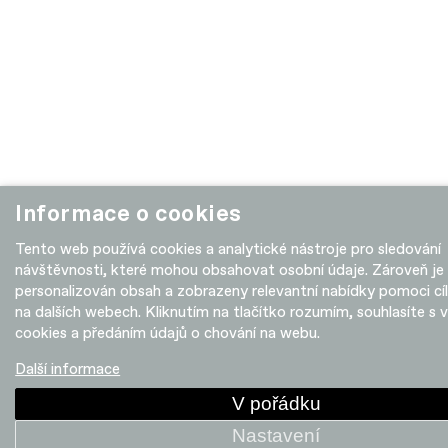
Informace o cookies
Tento web používá cookies a analytické nástroje pro sledování
návštěvnosti, které mohou obsahovat osobní údaje. Zároveň je
personalizován obsah a zobrazeny relevantní nabídky pomoci cí
na dalších webech. Kliknutím na tlačítko rozumím, souhlasíte s 
cookies a předáním údajů o chování na webu.
Další informace
V pořádku
Nastavení