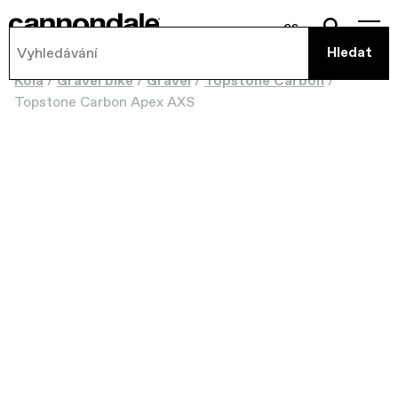
cs
Kola
/
Gravel bike
/
Gravel
/
Topstone Carbon
/
Topstone Carbon Apex AXS