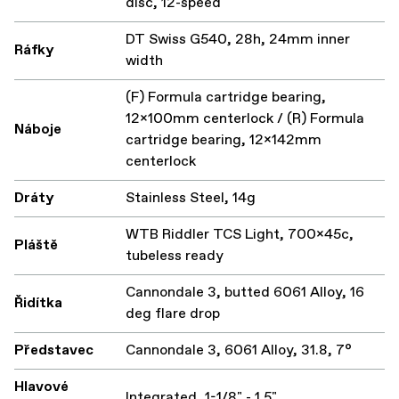
disc, 12-speed
DT Swiss G540, 28h, 24mm inner
Ráfky
width
(F) Formula cartridge bearing,
12x100mm centerlock / (R) Formula
Náboje
cartridge bearing, 12x142mm
centerlock
Dráty
Stainless Steel, 14g
WTB Riddler TCS Light, 700x45c,
Pláště
tubeless ready
Cannondale 3, butted 6061 Alloy, 16
Řidítka
deg flare drop
Představec
Cannondale 3, 6061 Alloy, 31.8, 7°
Hlavové
Integrated, 1-1/8" - 1.5"