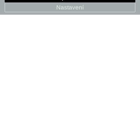
+ POROVNAT
Nastavení
Topstone Carbon 2 AXS - 1x
99 999 Kč
+ POROVNAT
SALE