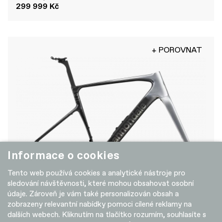
299 999 Kč
+ POROVNAT
Informace o cookies
Tento web používá cookies a analytické nástroje pro
Synapse LAB71 Frameset
sledování návštěvnosti, které mohou obsahovat osobní
údaje. Zároveň je vám také personalizován obsah a
137 999 Kč
zobrazeny relevantní nabídky pomoci cílené reklamy na
dalších webech. Kliknutím na tlačítko rozumím, souhlasíte s