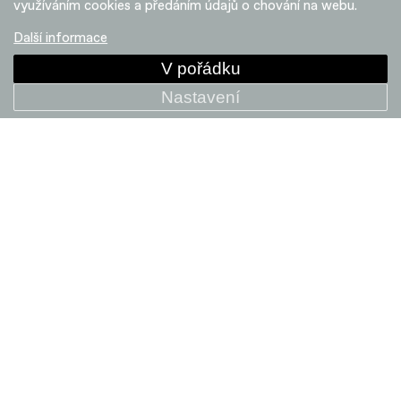
využíváním cookies a předáním údajů o chování na webu.
+ POROVNAT
Další informace
V pořádku
Nastavení
Synapse Carbon 2 SmartSense
164 999 Kč
+ POROVNAT