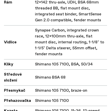
Rám
12x142 thru-axle, UDH, BSA 68mm
threaded BB, flat mount disc,
integrated seat binder, SmartSense
Gen 2.0 compatible, fender mounts
Synapse Carbon, integrated crown
race, 12x100mm thru-axle, flat
Vidlice
mount disc, internal routing, 1-1/8" to
1-1/5" Delta steerer, 55mm offset,
fender mounts
Kliky
Shimano 105 7100, BSA, 50/34
Středové
Shimano BSA 68
složení
Přesmykač
Shimano 105 7100, braze-on
Přehazovačka
Shimano 105 7100
Kazeta
Shimano 105 7100, 11-36, 12-speed