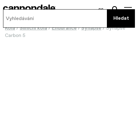
cs
Kola
/
Silniční kola
/
Endurance
/
Synapse
/
Synapse
Carbon 5