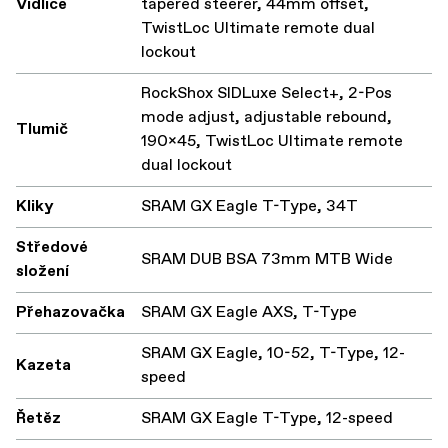
Vidlice
tapered steerer, 44mm offset,
TwistLoc Ultimate remote dual
lockout
RockShox SIDLuxe Select+, 2-Pos
mode adjust, adjustable rebound,
Tlumič
190x45, TwistLoc Ultimate remote
dual lockout
Kliky
SRAM GX Eagle T-Type, 34T
Středové
SRAM DUB BSA 73mm MTB Wide
složení
Přehazovačka
SRAM GX Eagle AXS, T-Type
SRAM GX Eagle, 10-52, T-Type, 12-
Kazeta
speed
Řetěz
SRAM GX Eagle T-Type, 12-speed