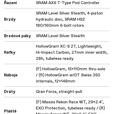
Řazení
SRAM AXS T-Type Pod Controller
SRAM Level Silver Stealth, 4-piston
Brzdy
hydraulic disc, SRAM HS2
180/160mm 6-bolt rotors
Brzdové páky
SRAM Level Silver Stealth
HollowGram XC-S 27, Lightweight,
Ráfky
Hi-Impact Carbon, 27mm inner width,
28h, tubeless ready
(F) HollowGram, 15x110mm thru-axle
Náboje
/ (R) HollowGram w/DT Swiss 350
internals, 12x148mm
Dráty
Gran Forza, straight-pull
(F) Maxxis Rekon Race WT, 29x2.4",
EXO Protection, tubeless ready / (R)
Pláště