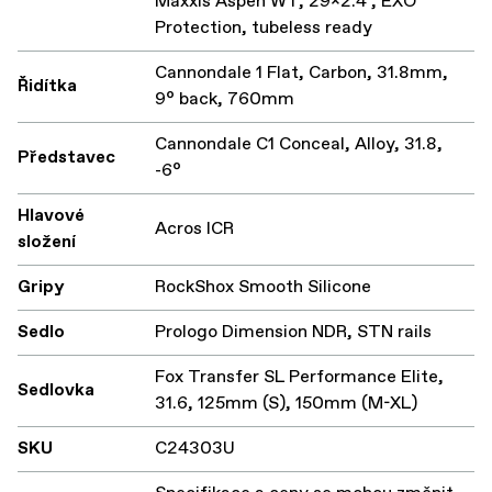
Maxxis Aspen WT, 29x2.4", EXO
Protection, tubeless ready
Cannondale 1 Flat, Carbon, 31.8mm,
Řidítka
9° back, 760mm
Cannondale C1 Conceal, Alloy, 31.8,
Představec
-6°
Hlavové
Acros ICR
složení
Gripy
RockShox Smooth Silicone
Sedlo
Prologo Dimension NDR, STN rails
Fox Transfer SL Performance Elite,
Sedlovka
31.6, 125mm (S), 150mm (M-XL)
SKU
C24303U