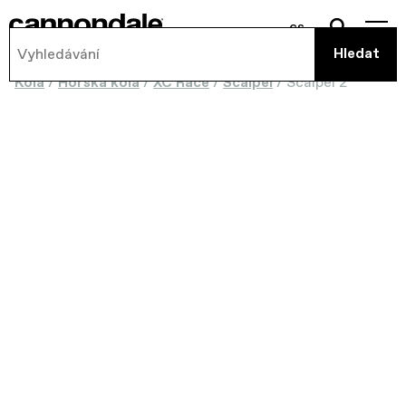
cs
Kola
/
Horská kola
/
XC Race
/
Scalpel
/
Scalpel 2