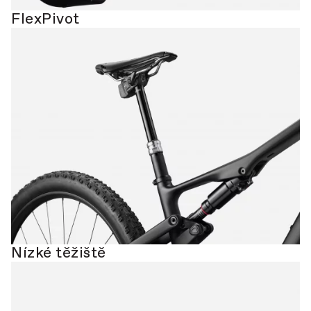
FlexPivot
Nízké těžiště