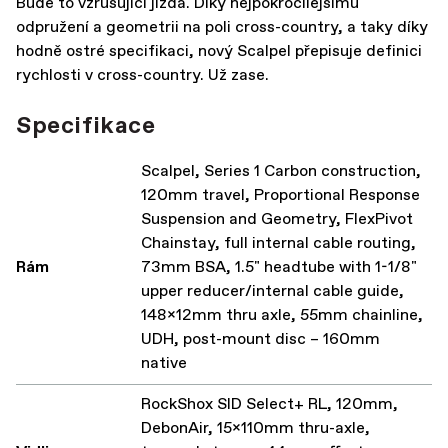
Bude to vzrušující jízda. Díky nejpokročilejšímu
odpružení a geometrii na poli cross-country, a taky díky
hodně ostré specifikaci, nový Scalpel přepisuje definici
rychlosti v cross-country. Už zase.
Specifikace
Scalpel, Series 1 Carbon construction,
120mm travel, Proportional Response
Suspension and Geometry, FlexPivot
Chainstay, full internal cable routing,
Rám
73mm BSA, 1.5" headtube with 1-1/8"
upper reducer/internal cable guide,
148x12mm thru axle, 55mm chainline,
UDH, post-mount disc – 160mm
native
RockShox SID Select+ RL, 120mm,
DebonAir, 15x110mm thru-axle,