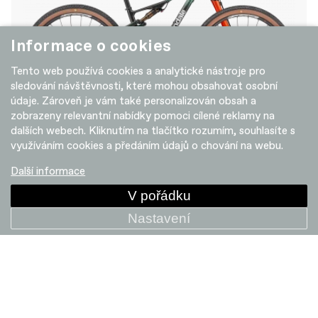
Informace o cookies
Tento web používá cookies a analytické nástroje pro
sledování návštěvnosti, které mohou obsahovat osobní
údaje. Zároveň je vám také personalizován obsah a
zobrazeny relevantní nabídky pomoci cílené reklamy na
dalších webech. Kliknutím na tlačítko rozumím, souhlasíte s
Scalpel LAB71
využíváním cookies a předáním údajů o chování na webu.
299 999 Kč
Další informace
V pořádku
Nastavení
+ POROVNAT
SALE