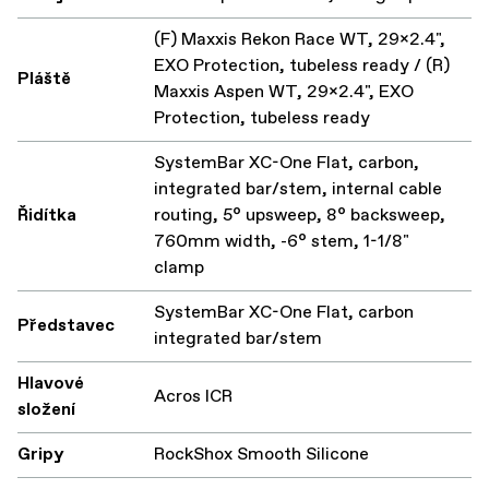
(F) Maxxis Rekon Race WT, 29x2.4",
EXO Protection, tubeless ready / (R)
Pláště
Maxxis Aspen WT, 29x2.4", EXO
Protection, tubeless ready
SystemBar XC-One Flat, carbon,
integrated bar/stem, internal cable
Řidítka
routing, 5° upsweep, 8° backsweep,
760mm width, -6° stem, 1-1/8"
clamp
SystemBar XC-One Flat, carbon
Představec
integrated bar/stem
Hlavové
Acros ICR
složení
Gripy
RockShox Smooth Silicone