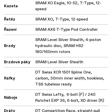
SRAM XO Eagle, 10-52, T-Type, 12-
Kazeta
speed
Řetěz
SRAM XO, T-Type, 12-speed
Řazení
SRAM AXS T-Type Pod Controller
SRAM Level Silver Stealth, 4-piston
Brzdy
hydraulic disc, SRAM HS2
180/160mm rotors
Brzdové páky
SRAM Level Silver Stealth
DT Swiss XCR 1501 Spline One,
Ráfky
carbon, 30mm inner width, hookless,
TSS tubeless ready
DT Swiss Lefty, 6-bolt (F) / 240
Náboje
Ratchet EXP 36, 6-bolt, XD driver (R)
Dráty
DT Competition Race, straight pull