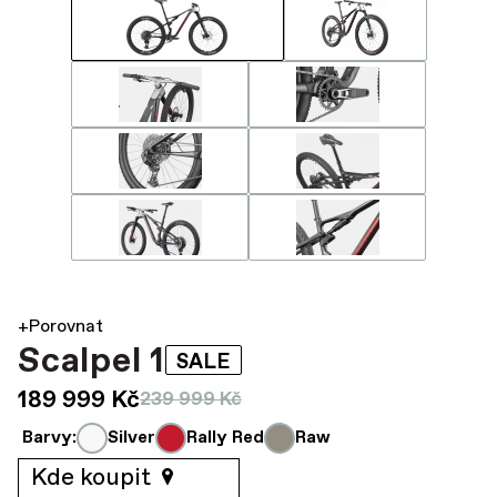
+Porovnat
Scalpel 1
SALE
189 999 Kč
239 999 Kč
Barvy:
Silver
Rally Red
Raw
Kde koupit