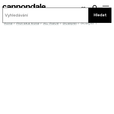
cs
Kola
/
Horská kola
/
XC Race
/
Scalpel
/
Scalpel 1