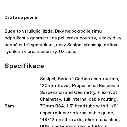
Držte se pevně
Bude to vzrušující jízda. Díky nejpokročilejšímu
odpružení a geometrii na poli cross-country, a taky díky
hodně ostré specifikaci, nový Scalpel přepisuje definici
rychlosti v cross-country. Už zase.
Specifikace
Scalpel, Series 1 Carbon construction,
120mm travel, Proportional Response
Suspension and Geometry, FlexPivot
Chainstay, full internal cable routing,
Rám
73mm BSA, 1.5" headtube with 1-1/8"
upper reducer/internal cable guide,
148x12mm thru axle, 55mm chainline,
UDH, post-mount disc – 160mm