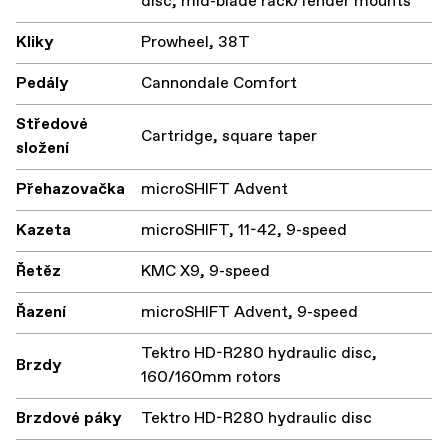
disc, mid-blade rack/fender mounts
Kliky
Prowheel, 38T
Pedály
Cannondale Comfort
Středové
Cartridge, square taper
složení
Přehazovačka
microSHIFT Advent
Kazeta
microSHIFT, 11-42, 9-speed
Řetěz
KMC X9, 9-speed
Řazení
microSHIFT Advent, 9-speed
Tektro HD-R280 hydraulic disc,
Brzdy
160/160mm rotors
Brzdové páky
Tektro HD-R280 hydraulic disc