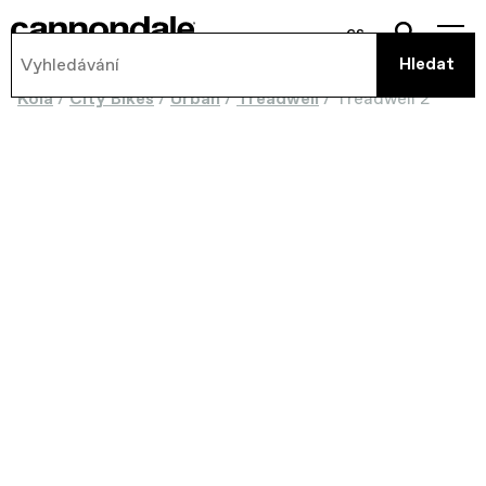
cs
Kola
/
City Bikes
/
Urban
/
Treadwell
/
Treadwell 2