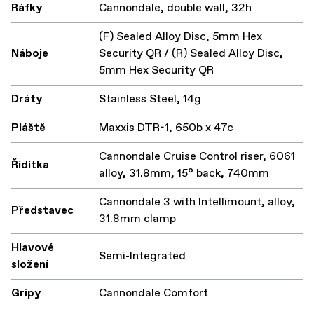
Ráfky
Cannondale, double wall, 32h
(F) Sealed Alloy Disc, 5mm Hex
Náboje
Security QR / (R) Sealed Alloy Disc,
5mm Hex Security QR
Dráty
Stainless Steel, 14g
Pláště
Maxxis DTR-1, 650b x 47c
Cannondale Cruise Control riser, 6061
Řidítka
alloy, 31.8mm, 15° back, 740mm
Cannondale 3 with Intellimount, alloy,
Představec
31.8mm clamp
Hlavové
Semi-Integrated
složení
Gripy
Cannondale Comfort