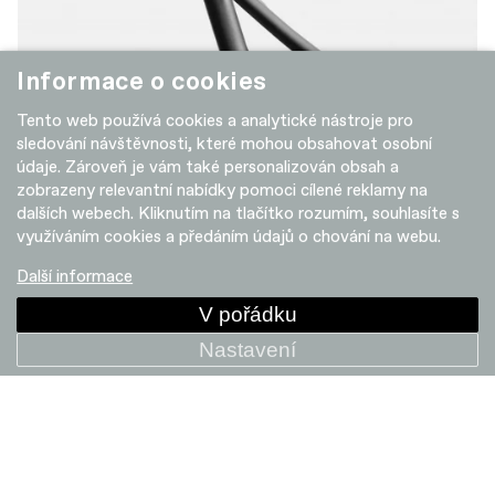
Informace o cookies
Tento web používá cookies a analytické nástroje pro
sledování návštěvnosti, které mohou obsahovat osobní
údaje. Zároveň je vám také personalizován obsah a
zobrazeny relevantní nabídky pomoci cílené reklamy na
dalších webech. Kliknutím na tlačítko rozumím, souhlasíte s
využíváním cookies a předáním údajů o chování na webu.
Další informace
Propojený
V pořádku
Nastavení