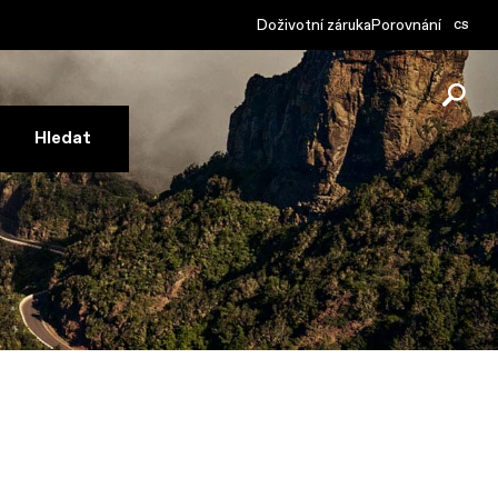
cs
Doživotní záruka
Porovnání