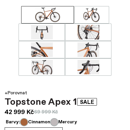
+Porovnat
Topstone Apex 1
SALE
42 999 Kč
69 999 Kč
Barvy:
Cinnamon
Mercury