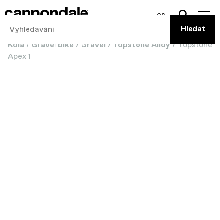
cs
Kola
/
Gravel bike
/
Gravel
/
Topstone Alloy
/
Topstone
Apex 1