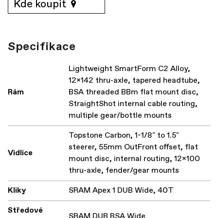
Kde koupit
Specifikace
Lightweight SmartForm C2 Alloy,
12x142 thru-axle, tapered headtube,
Rám
BSA threaded BBm flat mount disc,
StraightShot internal cable routing,
multiple gear/bottle mounts
Topstone Carbon, 1-1/8" to 1.5"
steerer, 55mm OutFront offset, flat
Vidlice
mount disc, internal routing, 12x100
thru-axle, fender/gear mounts
Kliky
SRAM Apex 1 DUB Wide, 40T
Středové
SRAM DUB BSA Wide