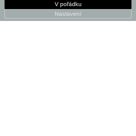
V pořádku
Nastavení
Topstone 2 2x
39 999 Kč
+ POROVNAT
SALE