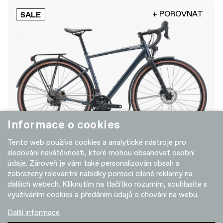
+ POROVNAT
SALE
Informace o cookies
Tento web používá cookies a analytické nástroje pro
Topstone EQ
sledování návštěvnosti, které mohou obsahovat osobní
údaje. Zároveň je vám také personalizován obsah a
42 999 Kč
zobrazeny relevantní nabídky pomoci cílené reklamy na
dalších webech. Kliknutím na tlačítko rozumím, souhlasíte s
využíváním cookies a předáním údajů o chování na webu.
+ POROVNAT
SALE
Další informace