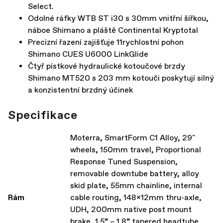
Select.
Odolné ráfky WTB ST i30 s 30mm vnitřní šířkou,
náboe Shimano a pláště Continental Kryptotal
Precizní řazení zajišťuje 11rychlostní pohon
Shimano CUES U6000 LinkGlide
Čtyř pístkové hydraulické kotoučové brzdy
Shimano MT520 s 203 mm kotouči poskytují silný
a konzistentní brzdný účinek
Specifikace
Moterra, SmartForm C1 Alloy, 29"
wheels, 150mm travel, Proportional
Response Tuned Suspension,
removable downtube battery, alloy
skid plate, 55mm chainline, internal
Rám
cable routing, 148x12mm thru-axle,
UDH, 200mm native post mount
brake, 1.5” – 1.8” tapered headtube,