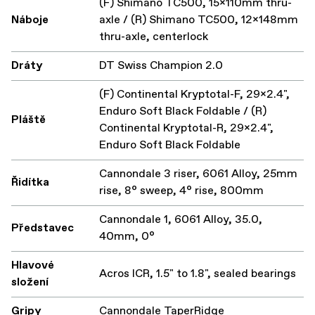
(F) Shimano TC500, 15x110mm thru-
Náboje
axle / (R) Shimano TC500, 12x148mm
thru-axle, centerlock
Dráty
DT Swiss Champion 2.0
(F) Continental Kryptotal-F, 29x2.4",
Enduro Soft Black Foldable / (R)
Pláště
Continental Kryptotal-R, 29x2.4",
Enduro Soft Black Foldable
Cannondale 3 riser, 6061 Alloy, 25mm
Řidítka
rise, 8° sweep, 4° rise, 800mm
Cannondale 1, 6061 Alloy, 35.0,
Představec
40mm, 0°
Hlavové
Acros ICR, 1.5" to 1.8", sealed bearings
složení
Gripy
Cannondale TaperRidge