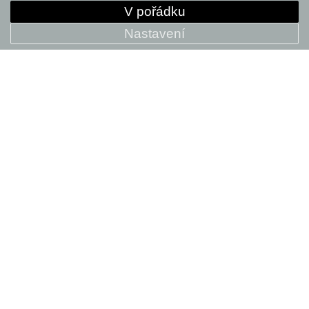
V pořádku
Nastavení
Moterra 2
174 999 Kč
+ POROVNAT
SALE