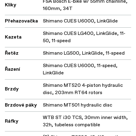
FSA Bosch E-bike w/ 55mm chainline,
Kliky
160mm, 34T
Přehazovačka
Shimano CUES U6000, LinkGlide
Shimano CUES LG400, LinkGlide, 11-
Kazeta
50, 11-speed
Řetěz
Shimano LG500, LinkGlide, 11-speed
Shimano CUES U6000, 11-speed,
Řazení
LinkGlide
Shimano MT520 4-piston hydraulic
Brzdy
disc, 203mm RT64 rotors
Brzdové páky
Shimano MT501 hydraulic disc
WTB ST i30 TCS, 30mm inner width,
Ráfky
32h, tubeless compatible