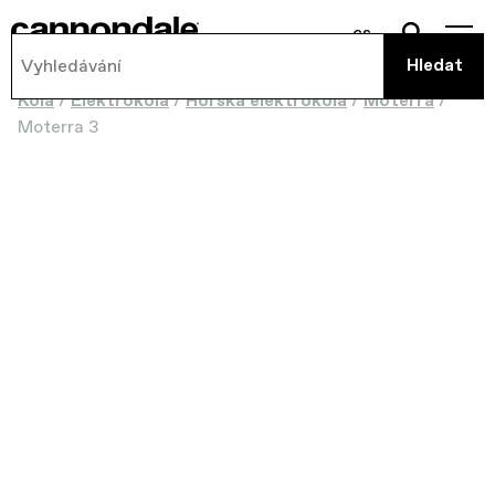
cs
Kola
/
Elektrokola
/
Horská elektrokola
/
Moterra
/
Moterra 3