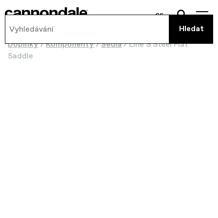
cs
Doplňky
/
Komponenty
/
Sedla
/
Line S Steel Flat
Saddle