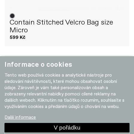
Contain Stitched Velcro Bag size
Micro
599 Kč
Informace o cookies
+ POROVNAT
Tento web používá cookies a analytické nástroje pro
sledování návštěvnosti, které mohou obsahovat osobní
údaje. Zároveň je vám také personalizován obsah a
zobrazeny relevantní nabídky pomoci cílené reklamy na
dalších webech. Kliknutím na tlačítko rozumím, souhlasíte s
využíváním cookies a předáním údajů o chování na webu.
Další informace
V pořádku