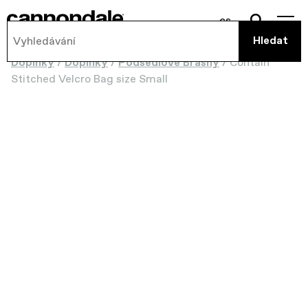
cs
Doplňky
/
Doplňky
/
Podsedlové Brašny
/
Contain
Stitched Velcro Bag size Small