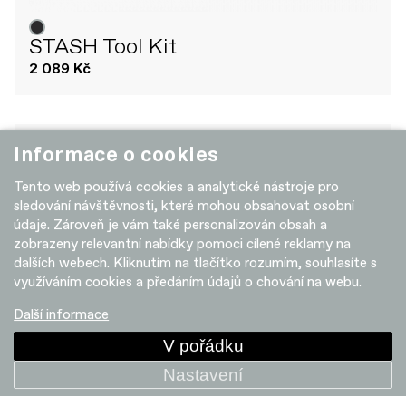
STASH Tool Kit
2 089 Kč
+ POROVNAT
Informace o cookies
Tento web používá cookies a analytické nástroje pro
sledování návštěvnosti, které mohou obsahovat osobní
údaje. Zároveň je vám také personalizován obsah a
zobrazeny relevantní nabídky pomoci cílené reklamy na
dalších webech. Kliknutím na tlačítko rozumím, souhlasíte s
využíváním cookies a předáním údajů o chování na webu.
Další informace
V pořádku
Nastavení