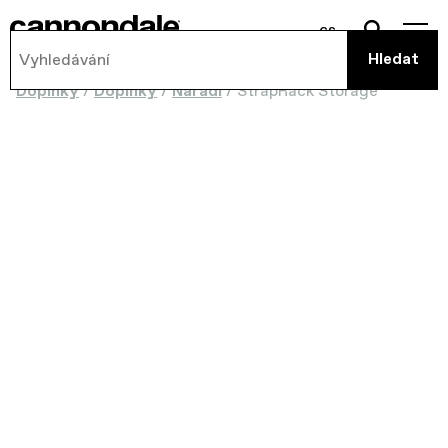
cs
Doplňky
/
Doplňky
/
Nářadí
/
StrapRack Storage