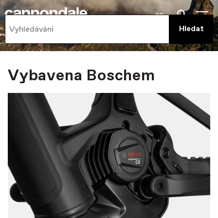
cs
Vybavena Boschem