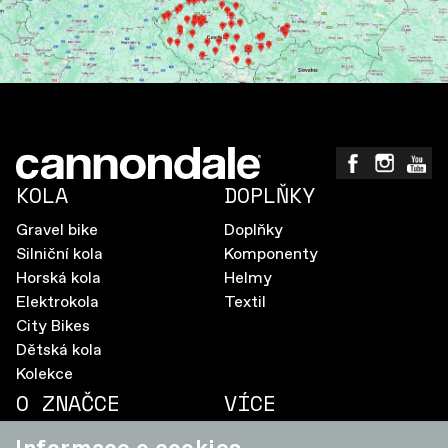
KOLA
DOPLŇKY
Gravel bike
Doplňky
Silniční kola
Komponenty
Horská kola
Helmy
Elektrokola
Textil
City Bikes
Dětská kola
Kolekce
O ZNAČCE
VÍCE
Aktualizace firmware
Pravidla soutěže