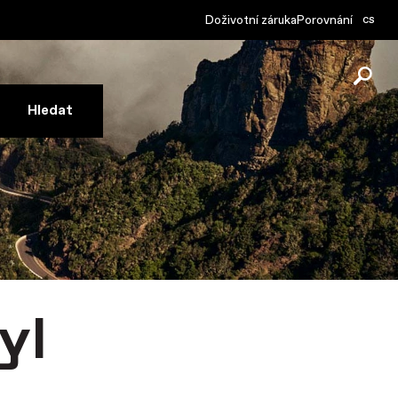
cs
Doživotní záruka
Porovnání
yl