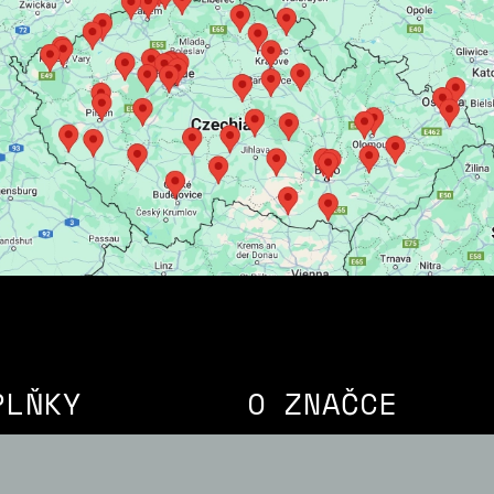
PLŇKY
O ZNAČCE
ky
Aktualizace firmware SmartS
onenty
Doživotní záruka