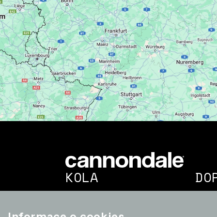
KOLA
DO
Gravel bike
Doplň
Silniční kola
Komp