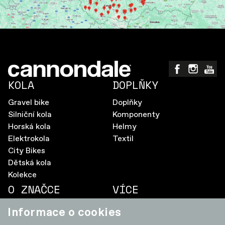
KOLA
DOPLŇKY
Gravel bike
Doplňky
Silniční kola
Komponenty
Horská kola
Helmy
Elektrokola
Textil
City Bikes
Dětská kola
Kolekce
O ZNAČCE
VÍCE
Aktualizace firmware
Pravidla soutěže
Informace o cookies
SmartSense
Ochrana osobních údajů