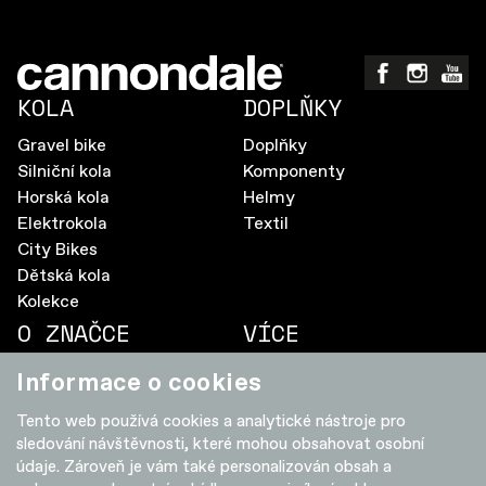
KOLA
DOPLŇKY
Gravel bike
Doplňky
Silniční kola
Komponenty
Horská kola
Helmy
Elektrokola
Textil
City Bikes
Dětská kola
Kolekce
O ZNAČCE
VÍCE
Aktualizace firmware
Pravidla soutěže
Informace o cookies
SmartSense
Ochrana osobních údajů
Tento web používá cookies a analytické nástroje pro
Doživotní záruka
Cookies
sledování návštěvnosti, které mohou obsahovat osobní
Elektrokola FAQ
Prodejci
údaje. Zároveň je vám také personalizován obsah a
Jak správně vybrat kolo