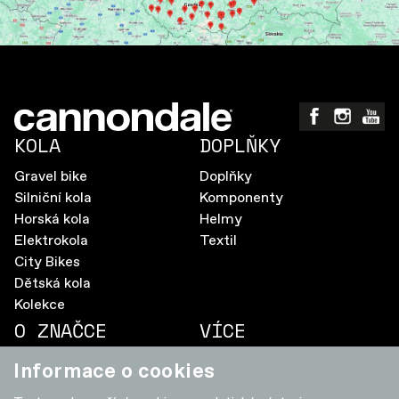
KOLA
DOPLŇKY
Gravel bike
Doplňky
Silniční kola
Komponenty
Horská kola
Helmy
Elektrokola
Textil
City Bikes
Dětská kola
Kolekce
O ZNAČCE
VÍCE
Aktualizace firmware
Pravidla soutěže
Informace o cookies
SmartSense
Ochrana osobních údajů