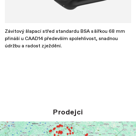
Závitový šlapací střed standardu BSA s šířkou 68 mm
přináší u CAAD14 především spolehlivost, snadnou
údržbu a radost z ježdění.
Prodejci