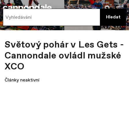
cs
Světový pohár v Les Gets -
Cannondale ovládl mužské
XCO
Články neaktivní